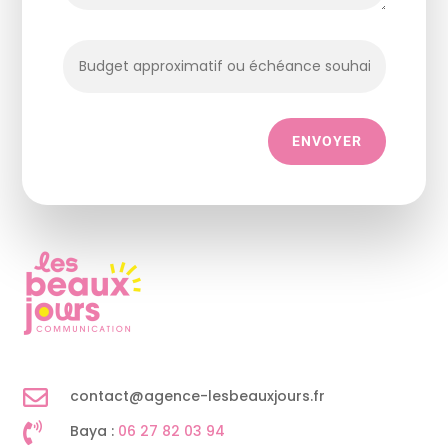
ENVOYER

contact@agence-lesbeauxjours.fr

Baya :
06 27 82 03 94