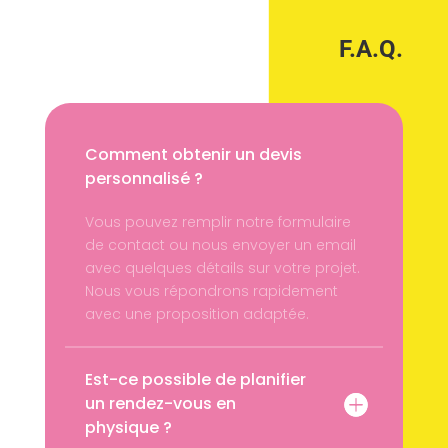
F.A.Q.
Comment obtenir un devis
personnalisé ?
Vous pouvez remplir notre formulaire
de contact ou nous envoyer un email
avec quelques détails sur votre projet.
Nous vous répondrons rapidement
avec une proposition adaptée.
Est-ce possible de planifier
un rendez-vous en
physique ?